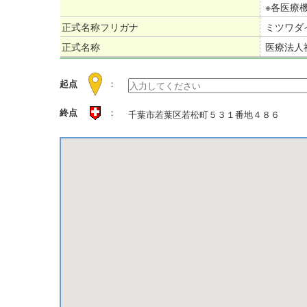
※各医療
正式名称フリガナ
ミツワダ
正式名称
医療法人
起点
：
終点
：
千葉市若葉区若松町５３１番地４８６