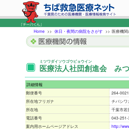
Home
>>
休日・夜間の病院をさがす
>>
医療機関
ミツワダイソウゴウビョウイン
医療法人社団創進会 み
詳細情報
郵便番号
264-0021
所在地フリガナ
チバシワ
所在地
千葉市若
電話番号
043-251-
案内用ホームページアドレス
http://ww