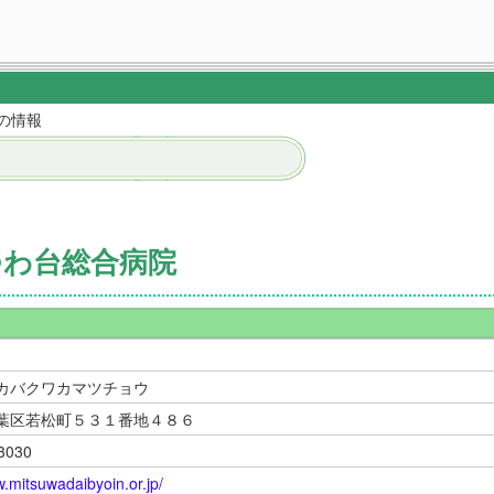
の情報
つわ台総合病院
カバクワカマツチョウ
葉区若松町５３１番地４８６
3030
w.mitsuwadaibyoin.or.jp/